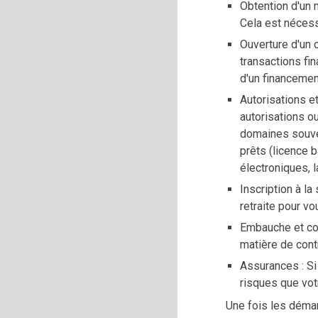
Obtention d'un n
Cela est nécess
Ouverture d'un 
transactions fi
d'un financemen
Autorisations et
autorisations o
domaines souven
prêts (licence 
électroniques, 
Inscription à la
retraite pour 
Embauche et con
matière de contr
Assurances : Si
risques que votr
Une fois les démarc