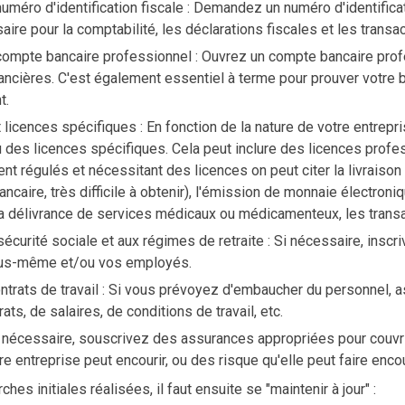
uméro d'identification fiscale : Demandez un numéro d'identificat
aire pour la comptabilité, les déclarations fiscales et les trans
compte bancaire professionnel : Ouvrez un compte bancaire profes
nancières. C'est également essentiel à terme pour prouver votre
t.
 licences spécifiques : En fonction de la nature de votre entrepr
u des licences spécifiques. Cela peut inclure des licences profes
t régulés et nécessitant des licences on peut citer la livraison 
bancaire, très difficile à obtenir), l'émission de monnaie électro
la délivrance de services médicaux ou médicamenteux, les transa
 sécurité sociale et aux régimes de retraite : Si nécessaire, ins
vous-même et/ou vos employés.
trats de travail : Si vous prévoyez d'embaucher du personnel, as
ats, de salaires, de conditions de travail, etc.
 nécessaire, souscrivez des assurances appropriées pour couvrir 
e entreprise peut encourir, ou des risque qu'elle peut faire encou
hes initiales réalisées, il faut ensuite se "maintenir à jour" :