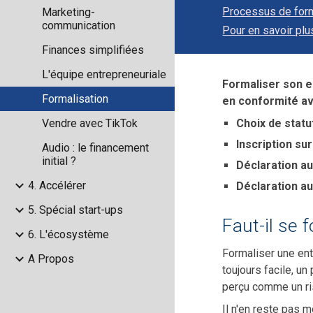
Processus de form
Marketing-
communication
Pour en savoir plu
Finances simplifiées
L'équipe entrepreneuriale
Formaliser son en
Formalisation
en conformité ave
Vendre avec TikTok
Choix de statu
Inscription su
Audio : le financement
initial ?
Déclaration au
4. Accélérer
Déclaration au
5. Spécial start-ups
Faut-il se 
6. L'écosystème
Formaliser une ent
A Propos
toujours facile, un
perçu comme un ris
Il n'en reste pas m