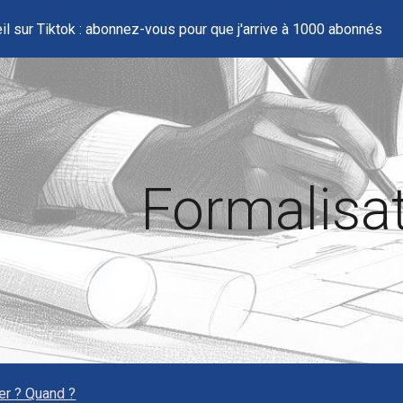
il sur Tiktok : abonnez-vous pour que j'arrive à 1000 abonnés
ip to main content
Skip to navigat
Formalisa
ser ? Quand ?